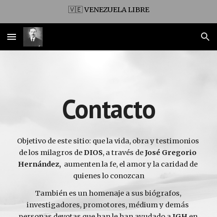
🇻🇪 VENEZUELA LIBRE
Skip to main content
Skip to navigation
Contacto
Objetivo de este sitio: que la vida, obra y testimonios 
de los milagros de 
DIOS
, a través de 
José Gregorio 
Hernández, 
 aumenten la fe, el amor y la caridad de 
quienes lo conozcan
También es un homenaje a sus biógrafos, 
investigadores, promotores, médium y demás 
personas devotas que han le han ayudado a 
JGH
 en 