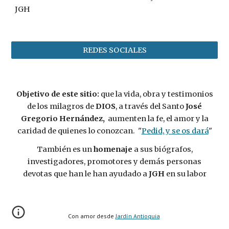
JGH
REDES SOCIALES
Objetivo de este sitio:
que la vida, obra y testimonios
de los milagros de
DIOS
, a través del Santo
José
Gregorio Hernández,
aumenten la fe, el amor y la
caridad de quienes lo conozcan. "
Pedid, y se os dará
"
También es un
homenaje
a sus biógrafos,
investigadores, promotores y demás personas
devotas que han le han ayudado a
JGH
en su labor
Con amor desde
Jardín Antioquia