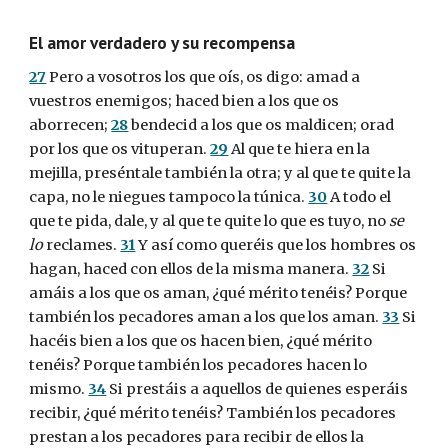
El amor verdadero y su recompensa
27
 Pero a vosotros los que oís, os digo: amad a 
vuestros enemigos; haced bien a los que os 
aborrecen; 
28
 bendecid a los que os maldicen; orad 
por los que os vituperan. 
29
 Al que te hiera en la 
mejilla, preséntale también la otra; y al que te quite la 
capa, no le niegues tampoco la túnica. 
30
 A todo el 
que te pida, dale, y al que te quite lo que es tuyo, no 
se 
lo 
reclames. 
31
 Y así como queréis que los hombres os 
hagan, haced con ellos de la misma manera. 
32
 Si 
amáis a los que os aman, ¿qué mérito tenéis? Porque 
también los pecadores aman a los que los aman. 
33
 Si 
hacéis bien a los que os hacen bien, ¿qué mérito 
tenéis? Porque también los pecadores hacen lo 
mismo. 
34
 Si prestáis a aquellos de quienes esperáis 
recibir, ¿qué mérito tenéis? También los pecadores 
prestan a los pecadores para recibir de ellos la 