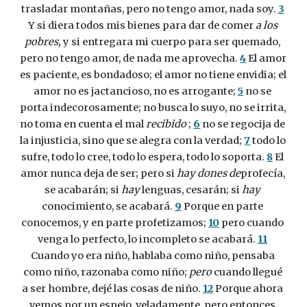
trasladar montañas, pero no tengo amor, nada soy. 
3
Y si diera todos mis bienes para dar de comer 
a los 
pobres,
 y si entregara mi cuerpo para ser quemado, 
pero no tengo amor, de nada me aprovecha. 
4
 El amor 
es paciente, es bondadoso; el amor no tiene envidia; el 
amor no es jactancioso, no es arrogante; 
5
 no se 
porta indecorosamente; no busca lo suyo, no se irrita, 
no toma en cuenta el mal 
recibido
 ; 
6
 no se regocija de 
la injusticia, sino que se alegra con la verdad; 
7
 todo lo 
sufre, todo lo cree, todo lo espera, todo lo soporta. 
8
 El 
amor nunca deja de ser; pero si 
hay dones de
profecía, 
se acabarán; si 
hay
 lenguas, cesarán; si 
hay
conocimiento, se acabará. 
9
 Porque en parte 
conocemos, y en parte profetizamos; 
10
 pero cuando 
venga lo perfecto, lo incompleto se acabará. 
11
Cuando yo era niño, hablaba como niño, pensaba 
como niño, razonaba como niño; 
pero
 cuando llegué 
a ser hombre, dejé las cosas de niño. 
12
 Porque ahora 
vemos por un espejo, veladamente, pero entonces 