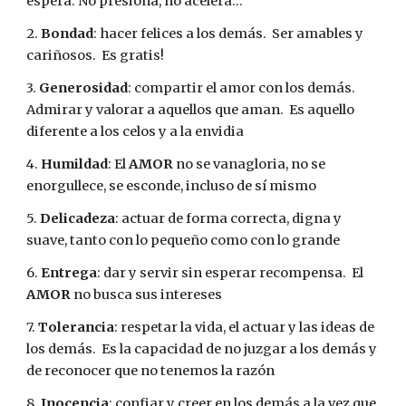
espera. No presiona, no acelera...
2. 
Bondad
: hacer felices a los demás.  Ser amables y 
cariñosos.  Es gratis!
3. 
Generosidad
: compartir el amor con los demás.  
Admirar y valorar a aquellos que aman.  Es aquello 
diferente a los celos y a la envidia
4.
 Humildad
: El 
AMOR
 no se vanagloria, no se 
enorgullece, se esconde, incluso de sí mismo
5. 
Delicadeza
: actuar de forma correcta, digna y 
suave, tanto con lo pequeño como con lo grande
6. 
Entrega
: dar y servir sin esperar recompensa.  El 
AMOR
 no busca sus intereses
7. 
Tolerancia
: respetar la vida, el actuar y las ideas de 
los demás.  Es la capacidad de no juzgar a los demás y 
de reconocer que no tenemos la razón
8. 
Inocencia
: confiar y creer en los demás a la vez que 